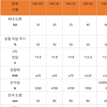
항목
MD-10T
MD-20
MD-25
MD-40
MD
모델
최대 단류
KA
10
20
25
40
6
정형 작업 주기
%
50
50
50
50
5
2차
≈
≈
≈
≈
≈
전압
9.8
9.8
9.8
11.6
1
V
정량력
≤
≤
≤
≤
≤
KVA
20
50
70
120
1
전극압
12000
N
1200
4700
4700
7300
전극 도중
mm
50
80
80
80
1