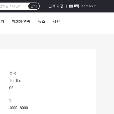
견적 요청
|
Korean
검색
관리
저희와 연락
뉴스
사건
중국
Trintfar
CE
1
4000~8000