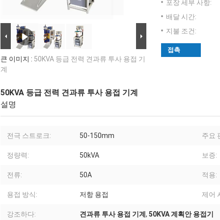
포장 세부 사항:
배달 시간:
지불 조건:
접촉
큰 이미지 :
50KVA 등급 전력 견과류 투사 용접 기
계
50KVA 등급 전력 견과류 투사 용접 기계
설명
전극 스트로크:
50-150mm
주요 
정량력:
50kVA
보증:
전류:
50A
적용:
용접 방식:
저항 용접
제어 
강조하다:
견과류 투사 용접 기계
,
50KVA 계획안 용접기