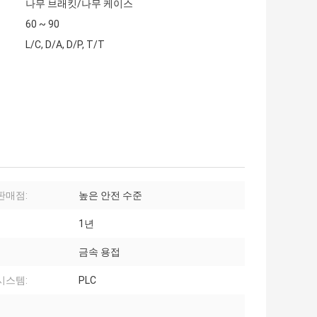
나무 브래킷/나무 케이스
60 ~ 90
L/C, D/A, D/P, T/T
판매점:
높은 안전 수준
1년
금속 용접
시스템:
PLC