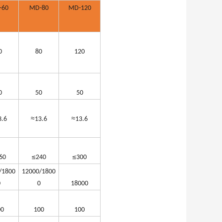
-60
MD-80
MD-120
0
80
120
0
50
50
≈
≈
3.6
13.6
13.6
≤
≤
60
240
300
/1800
12000/1800
0
0
18000
00
100
100