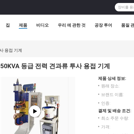
집
제품
비디오
우리 에 관한 것
공장 투어
품질 
투사 용접 기계
50KVA 등급 전력 견과류 투사 용접 기계
제품 상세 정보:
원래 장소:
브랜드 이름:
인증:
결제 및 배송 조건:
최소 주문 수량:
가격: