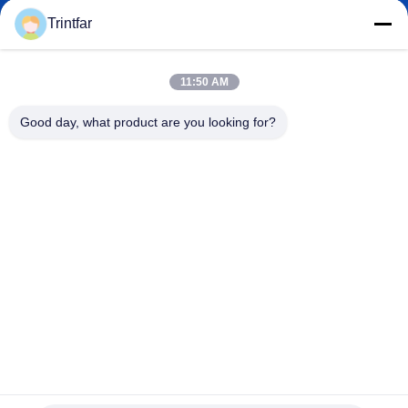
Trintfar
11:50 AM
0086- 15216883036
전화
Good day, what product are you looking for?
Shanghai Trintfar Intelligent Equipment Co.,
Ltd.
Shanghai Trintfar Intelligent Equipment Co., Ltd.