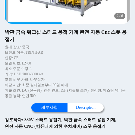
2
/
6
박판 금속 워크샵 스터드 용접 기계 완전 자동 Cnc 스폿 용
접기
원래 장소: 중국
브랜드 이름: TRINTFAR
인증: CE
모델 번호: LZ-80
최소 주문 수량: 1
가격: USD 5000-8000 set
포장 세부 사항: 나무상자
배달 시간: 최종 결제일로부터 90일 이내
지불 조건: L/C (신용장), 인수 인도, D/P (지급도 조건), 전신환, 웨스턴 유니온
공급 능력: 연간 500
세부사항
Description
강조하다:
380V 스터드 용접기
,
박판 금속 스터드 용접 기계
,
완전 자동 CNC (컴퓨터에 의한 수치제어) 스폿 용접기