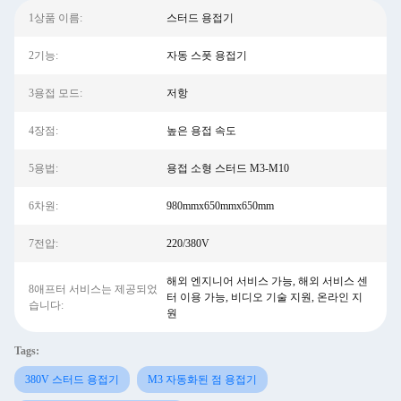
1상품 이름:
스터드 용접기
2기능:
자동 스폿 용접기
3용접 모드:
저항
4장점:
높은 용접 속도
5용법:
용접 소형 스터드 M3-M10
6차원:
980mmx650mmx650mm
7전압:
220/380V
해외 엔지니어 서비스 가능, 해외 서비스 센
8애프터 서비스는 제공되었
터 이용 가능, 비디오 기술 지원, 온라인 지
습니다:
원
Tags:
380V 스터드 용접기
M3 자동화된 점 용접기