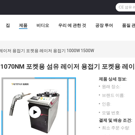
집
제품
비디오
우리 에 관한 것
공장 투어
품질 
 레이저 용접기 포켓용 레이저 용접기 1000W 1500W
1070NM 포켓용 섬유 레이저 용접기 포켓용 레이저
제품 상세 정보:
원래 장소:
브랜드 이름:
인증:
모델 번호:
결제 및 배송 조건:
최소 주문 수량: