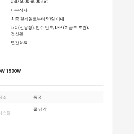
USD 5000-8000 set
나무상자
최종 결제일로부터 90일 이내
L/C (신용장), 인수 인도, D/P (지급도 조건),
전신환
연간 500
W 1500W
장소:
중국
물 냉각
스템 ::