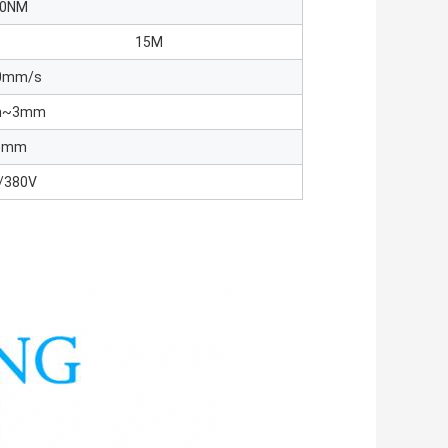
70NM
15M
0mm/s
m~3mm
.5mm
/380V