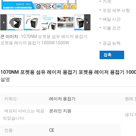
가격:
포장 세부 사항:
배달 시간:
지불 조건:
큰 이미지 :
1070NM 포켓용 섬유 레이저 용접기
포켓용 레이저 용접기 1000W 1500W
공급 능력:
접촉
1070NM 포켓용 섬유 레이저 용접기 포켓용 레이저 용접기 1000
설명
키워드:
레이저 용접기
원래 
애프터 서비스는 제공
온라인 지원
냉각 시
되었습니다:
인증:
CE