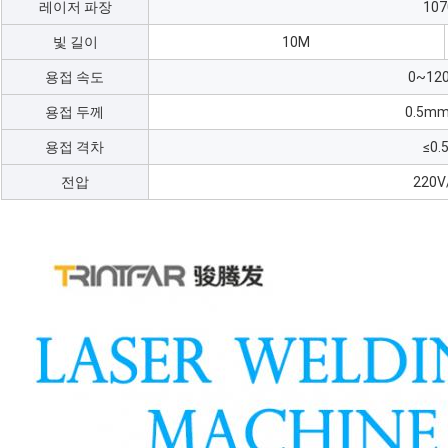
레이저 파장
10
빛 길이
10M
용접 속도
0~12
용접 두께
0.5m
용접 격차
≤0
전압
220V