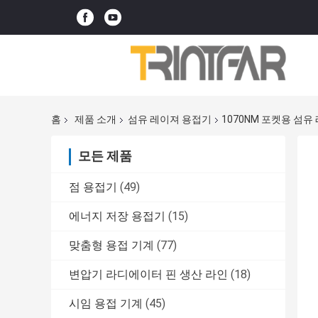
홈
제품 소개
섬유 레이져 용접기
1070NM 포켓용 섬유
모든 제품
점 용접기
(49)
에너지 저장 용접기
(15)
맞춤형 용접 기계
(77)
변압기 라디에이터 핀 생산 라인
(18)
시임 용접 기계
(45)