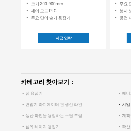
크기:300-900mm
주요 
제어 모드:PLC
봉사 생
주요 단어:솔기 용접기
용접 
지금 연락
카테고리 찾아보기：
점 용접기
에너
변압기 라디에이터 핀 생산 라인
시임
생산 라인을 용접하는 스틸 드럼
계획
섬유 레이져 용접기
확산