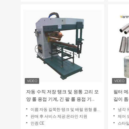
자동 수직 저장 탱크 및 원통 고리 모
필터 메
양 롤 용접 기계, 긴 팔 롤 용접 기계.
길이 톱
제조업체는 직접 장비를 생산하고
이름:자동 길쭉한 탱크 및 배럴 원형 롤러 시우 웰딩 기계
냉각 
판매합니다.
판매 후 서비스 제공:온라인 지원
제어 모
인증:CE
스타일