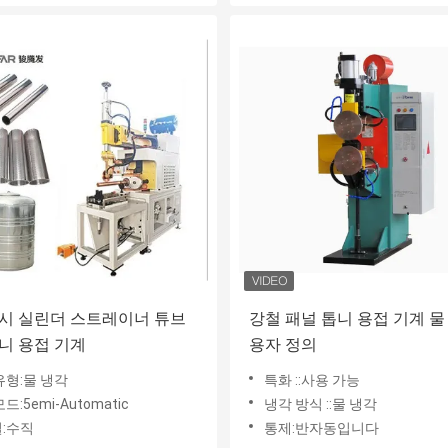
시 실린더 스트레이너 튜브
강철 패널 톱니 용접 기계 물
니 용접 기계
용자 정의
유형:물 냉각
특화 ::사용 가능
드:5emi-Automatic
냉각 방식 ::물 냉각
:수직
통제:반자동입니다