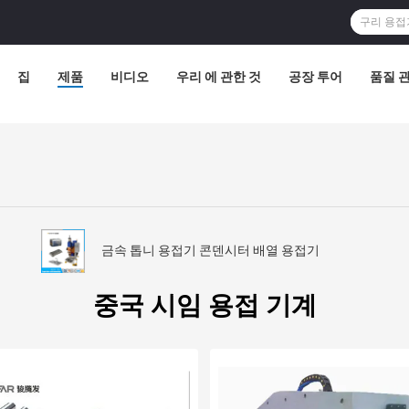
집
제품
비디오
우리 에 관한 것
공장 투어
품질 
금속 톱니 용접기 콘덴시터 배열 용접기
중국 시임 용접 기계