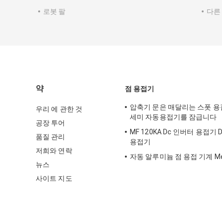
로봇 팔
다른
약
점 용접기
압축기 문은 매달리는 스폿 용
우리 에 관한 것
세미 자동용접기를 잠급니다
공장 투어
MF 120KA Dc 인버터 용접기 
품질 관리
용접기
저희와 연락
자동 알루미늄 점 용접 기계 Mes
뉴스
사이트 지도