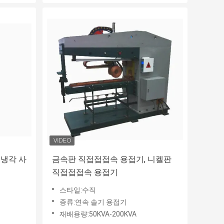
 냉각 사
금속판 직접접접속 용접기, 니켈판
직접접접속 용접기
스타일:수직
종류:연속 솔기 용접기
재배용량:50KVA-200KVA