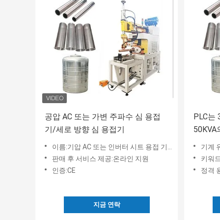
공압 AC 또는 가변 주파수 심 용접
PLC는
기/세로 방향 심 용접기
50KV
접 기계
이름:기압 AC 또는 인버터 시트 용접 기계
기계 
판매 후 서비스 제공:온라인 지원
키워드
인증:CE
정격 용
지금 연락