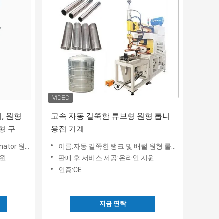
, 원형
고속 자동 길쭉한 튜브형 원형 톱니
형 구리
용접 기계
접 센터,
웰딩 바퀴 톱니 웰딩 센터
이름:자동 길쭉한 탱크 및 배럴 원형 롤러 시우 웰딩 기계
지원
판매 후 서비스 제공:온라인 지원
인증:CE
지금 연락