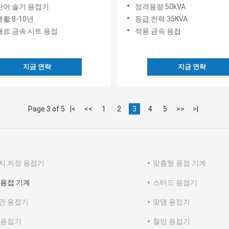
단어:솔기 용접기
정격용량:50kVA
활:8-10년
등급 전력:35KVA
재료:금속 시트 용접
적용:금속 용접
지금 연락
지금 연락
Page 3 of 5
|<
<<
1
2
3
4
5
>>
>|
지 저장 용접기
맞춤형 용접 기계
 용접 기계
스터드 용접기
안 용접기
맞댐 용접기
 용접기
철망 용접기