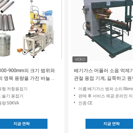
 300-900mm의 크기 범위와
배기가스 머플러 소음 억제기
A의 명목 용량을 가진 바늘 용
관절 용접 기계, 길쭉하고 원
를 제어합니다.
관절 용접 바퀴, 매듭없는 용
유형:저항용접기
이름:배기가스 벙퍼 소리 Rliminator 원형 톱니 웰더 수직 및 둥근 구리 톱니 
반 자동 매듭 용접 기계
:솔기 용접기
판매 후 서비스 제공:온라인 
량:50KVA
인증:CE
지금 연락
지금 연락